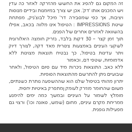
זה המקום גם להפיג את החשש מהזרקה לאזור כה עדין
ויש המכנים אותו ‘דק’. אכן יש צורך במיומנות ובידיים מנוסות
ויציבות, אך כפי שמסבירה דר’ מיכל לבוצ’ניק, מפתחת
שיטת IMPRESSIONS : הטיפול אינו מלווה בכאב, אפילו
בהשוואה לאזורים אחרים של הפנים.
תוך זמן קצר – 30 דקות בלבד, נזריק חומצה היאלורונית
לשקעי העיניים באמצעות צינורית מאד דקה, לצורך דיוק
ויתר עדינות בטיפול, כך נבטיח תוצאות מצוינות ללא
אדמומיות, שטפי דם, וכאמור
ללא כאב. התוצאות ניכרות מיד עם סיום הטיפול, ולאחר
שבועיים ניתן להתרשם מהתוצאות הסופיות.
יתרון מהותי בטיפול שלנו הוא שההשפעה נותרת כשנתיים,
משום שהחומר מוזרק לעומק ןמתפרק באיטיות יחסית.
מומלץ לשמור על העיניים ובמשך כמה ימים להימנע
ממריחת מקרם עיניים, מחום (שמש, סאונה וכו’) ורצוי גם
מפעילות גופנית.