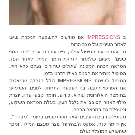
ב
IMPRESSIONS
אנו מודעים להשפעה הניכרת שיש
לאזור העיניים על מצב הרוח.
מי שעברו את הטיפול שלנו, ציינו שבבת אחת ‘ירדו ממני
שנים’, משום שלאחר הזרקת חומר המילוי לאזור העין,
המראה הכהה המכונה ‘עיגולים שחורים’ נעלם כלא היה.
הטיפול מותיר את הפנים כאילו חזרנו בזמן.
הטיפול בשיטת IMPRESSIONS כולל הזרקה שמאזנת
את הפרשי הגובה בין העפעף התחתון לפנים. השימוש
בחומצה היאלורונית שהיא, כידוע, חומר טבעי עדין, יוצרת
מילוי לאזור הסובב את גלגל העין, בעלת המראה השקוע,
ומטפלת גם במראה הכהה.
מטופלים רבים חושבים שאנו משתמשים בחומר “מבהיר”.
אין חומר כזה. אפקט ה’בהירות’ נוצר מעצם המילוי, ומכך
שהשקע המוצלל נעלם.